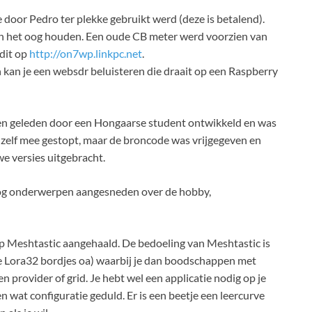
e door Pedro ter plekke gebruikt werd (deze is betalend).
in het oog houden. Een oude CB meter werd voorzien van
 dit op
http://on7wp.linkpc.net
.
 kan je een websdr beluisteren die draait op een Raspberry
ren geleden door een Hongaarse student ontwikkeld en was
er zelf mee gestopt, maar de broncode was vrijgegeven en
e versies uitgebracht.
nog onderwerpen aangesneden over de hobby,
Meshtastic aangehaald. De bedoeling van Meshtastic is
e Lora32 bordjes oa) waarbij je dan boodschappen met
 provider of grid. Je hebt wel een applicatie nodig op je
 wat configuratie geduld. Er is een beetje een leercurve