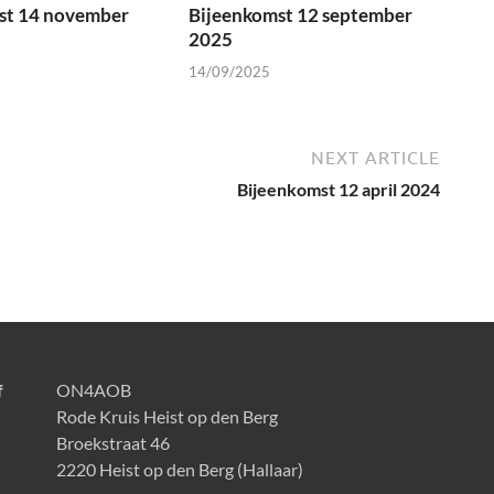
st 14 november
Bijeenkomst 12 september
2025
14/09/2025
NEXT ARTICLE
Bijeenkomst 12 april 2024
f
ON4AOB
Rode Kruis Heist op den Berg
Broekstraat 46
2220 Heist op den Berg (Hallaar)