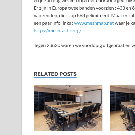
en je kan nog wel een internet backbone gebruiken 
Er zijn in Europa twee banden voorzien : 433 en 8
van zenden, die is op 868 gelimiteerd. Maar er za
een paar info links :
www.meshmap.net
waar je ka
https://meshtastic.org/
Tegen 23u30 waren we voorlopig uitgepraat en we
RELATED POSTS