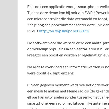
Er is ook een applicatie voor je smartphone, welk
Tijdens deze demo kon hij ook zijn SWR / Power 
een microcontroller die data verzameld en toont,
Zet je nog een poortnummer achter deze link, dan
Pi, dus
http://on7wp.linkpc.net:8073/
De software voor die websdr werd een aantal ja
onmiddellijk populair. Na een aantal jaren is hij 
kreeg zo een boost en worden er regelmatig nieuw
Na al deze overvloed aan informatie werden er 
wereldpolitiek, bipt, enz enz.
Op een gegeven moment werd ook het onderwerp 
een mesh te maken met kleine radio’s (de gekend
elkaar kan uitwisselen zonder tussenkomst van een
smartphone, een radio met fatsoenlijke antenne en