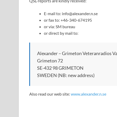
QSL-reports are kindly received:
E-mail to: info@alexander.n.se
or fax to: +46-340-674195
or via: SM bureau
or direct by mail to:
Alexander – Grimeton Veteranradios V
Grimeton 72
SE-432 98 GRIMETON
SWEDEN (NB: new address)
Also read our web site:
www.alexander.n.se