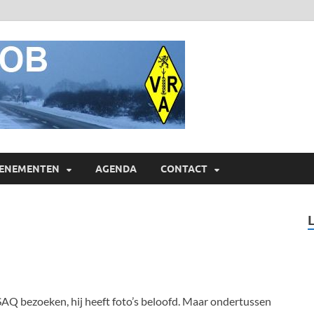
ON4AOB
Radioamateurs van Heist o
ENEMENTEN
AGENDA
CONTACT
k SAQ bezoeken, hij heeft foto’s beloofd. Maar ondertussen