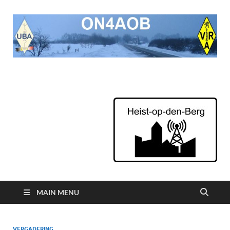
ON4AOB
Radioamateurs van Heist op den Berg
MAIN MENU
VERGADERING