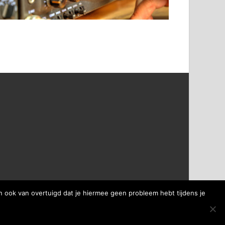
 ook van overtuigd dat je hiermee geen probleem hebt tijdens je
Powered by
WordPress
and
HitMag
.