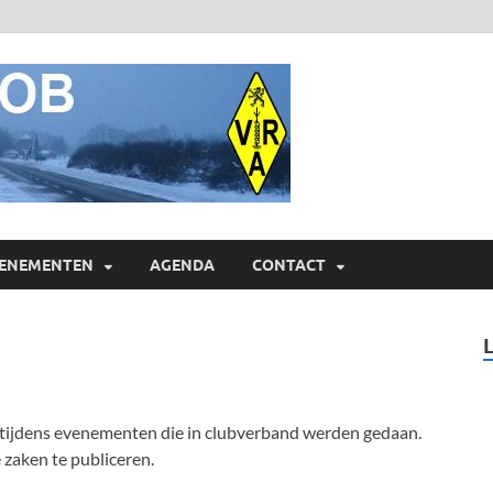
ON4AOB
Radioamateurs van Heist o
ENEMENTEN
AGENDA
CONTACT
kt tijdens evenementen die in clubverband werden gedaan.
zaken te publiceren.