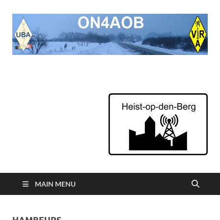
ON4AOB
Radioamateurs van Heist op den Berg
MAIN MENU