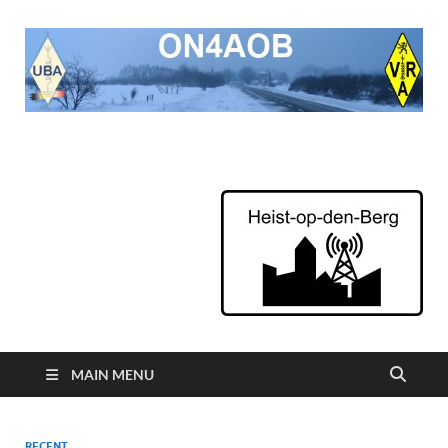
ON4AOB
Radioamateurs van Heist op den Berg
MAIN MENU
RECENT